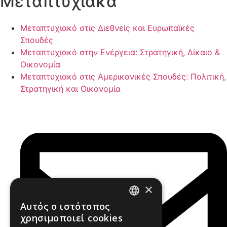
Μεταπτυχιακα
Μεταπτυχιακό στις Διεθνείς και Ευρωπαϊκές
Σπουδές
Μεταπτυχιακό στην Ενέργεια: Στρατηγική, Δίκαιο &
Οικονομία
Μεταπτυχιακό στις Αμερικανικές Σπουδές: Πολιτική,
Στρατηγική και Οικονομία
×
Αυτός ο ιστότοπος
GREEK
χρησιμοποιεί cookies
ENGLISH