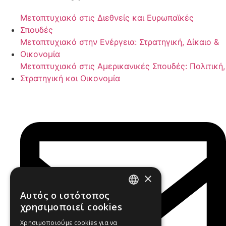
Μεταπτυχιακό στις Διεθνείς και Ευρωπαϊκές
Σπουδές
Μεταπτυχιακό στην Ενέργεια: Στρατηγική, Δίκαιο &
Οικονομία
Μεταπτυχιακό στις Αμερικανικές Σπουδές: Πολιτική,
Στρατηγική και Οικονομία
×
Αυτός ο ιστότοπος
GREEK
χρησιμοποιεί cookies
ENGLISH
Χρησιμοποιούμε cookies για να